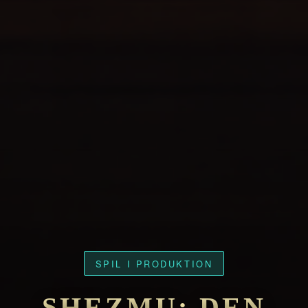
SPIL I PRODUKTION
SHEZMU: DEN