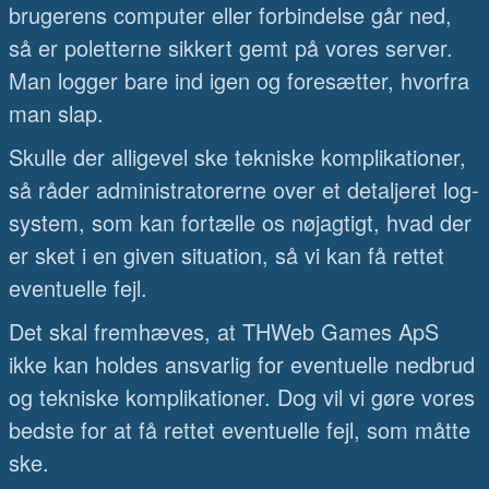
brugerens computer eller forbindelse går ned,
så er poletterne sikkert gemt på vores server.
Man logger bare ind igen og foresætter, hvorfra
man slap.
Skulle der alligevel ske tekniske komplikationer,
så råder administratorerne over et detaljeret log-
system, som kan fortælle os nøjagtigt, hvad der
er sket i en given situation, så vi kan få rettet
eventuelle fejl.
Det skal fremhæves, at THWeb Games ApS
ikke kan holdes ansvarlig for eventuelle nedbrud
og tekniske komplikationer. Dog vil vi gøre vores
bedste for at få rettet eventuelle fejl, som måtte
ske.