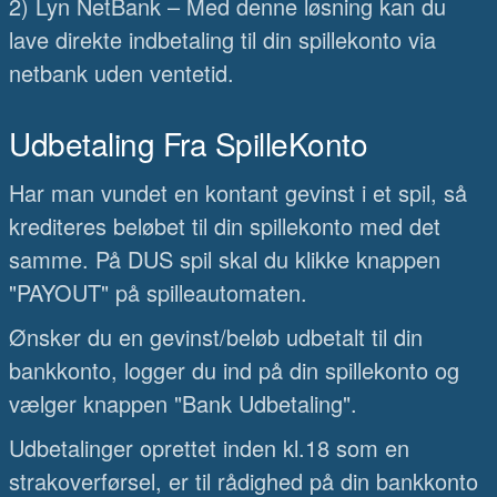
2) Lyn NetBank – Med denne løsning kan du
lave direkte indbetaling til din spillekonto via
netbank uden ventetid.
Udbetaling Fra SpilleKonto
Har man vundet en kontant gevinst i et spil, så
krediteres beløbet til din spillekonto med det
samme. På DUS spil skal du klikke knappen
"PAYOUT" på spilleautomaten.
Ønsker du en gevinst/beløb udbetalt til din
bankkonto, logger du ind på din spillekonto og
vælger knappen "Bank Udbetaling".
Udbetalinger oprettet inden kl.18 som en
strakoverførsel, er til rådighed på din bankkonto