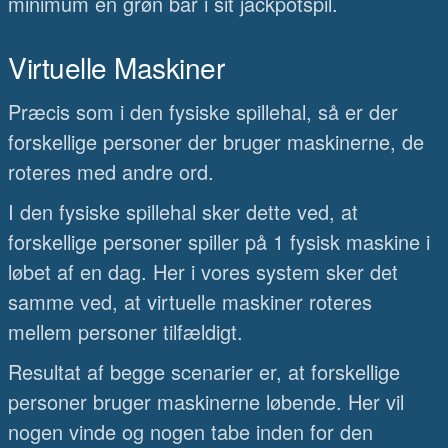
minimum én grøn bar i sit jackpotspil.
Virtuelle Maskiner
Præcis som i den fysiske spillehal, så er der
forskellige personer der bruger maskinerne, de
roteres med andre ord.
I den fysiske spillehal sker dette ved, at
forskellige personer spiller på 1 fysisk maskine i
løbet af en dag. Her i vores system sker det
samme ved, at virtuelle maskiner roteres
mellem personer tilfældigt.
Resultat af begge scenarier er, at forskellige
personer bruger maskinerne løbende. Her vil
nogen vinde og nogen tabe inden for den