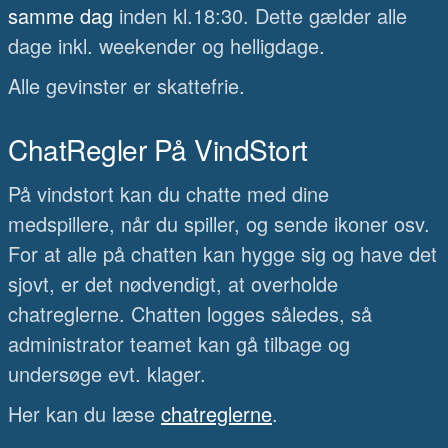
samme dag
inden kl.18:30. Dette gælder alle
dage inkl. weekender og helligdage.
Alle gevinster er skattefrie.
ChatRegler På VindStort
På vindstort kan du chatte med dine
medspillere, når du spiller, og sende ikoner osv.
For at alle på chatten kan hygge sig og have det
sjovt, er det nødvendigt, at overholde
chatreglerne. Chatten logges således, så
administrator teamet kan gå tilbage og
undersøge evt. klager.
Her kan du læse
chatreglerne
.