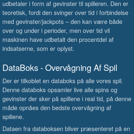
udbetaler i form af gevinster til spilleren. Den er
teoretisk, fordi den svinger over tid i forbindelse
med gevinster/jackpots – den kan være både
over og under i perioder, men over tid vil
maskinen have udbetalt den procentdel af
indsatserne, som er oplyst.
DataBoks - Overvågning Af Spil
Der er tilkoblet en databoks på alle vores spil.
Denne databoks opsamler live alle spins og
gevinster der sker på spillene i real tid, på denne
måde opnåes den bedste overvågning af
spillene.
Dataen fra databoksen bliver præsenteret på en