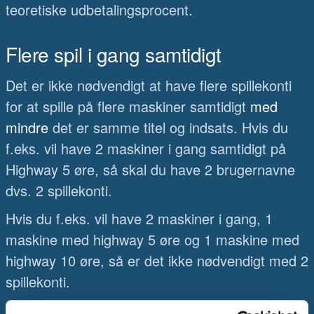
teoretiske udbetalingsprocent.
Flere spil i gang samtidigt
Det er ikke nødvendigt at have flere spillekonti
for at spille på flere maskiner samtidigt
med
mindre
det er samme titel og indsats. Hvis du
f.eks. vil have 2 maskiner i gang samtidigt på
Highway 5 øre, så skal du have 2 brugernavne
dvs. 2 spillekonti.
Hvis du f.eks. vil have 2 maskiner i gang, 1
maskine med highway 5 øre og 1 maskine med
highway 10 øre, så er det ikke nødvendigt med 2
spillekonti.