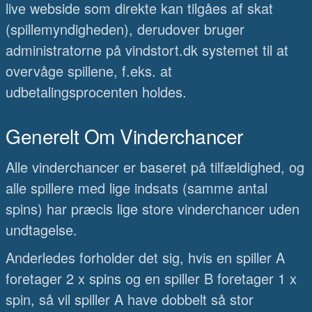
live webside som direkte kan tilgåes af skat
(spillemyndigheden), derudover bruger
administratorne på vindstort.dk systemet til at
overvåge spillene, f.eks. at
udbetalingsprocenten holdes.
Generelt Om Vinderchancer
Alle vinderchancer er baseret på tilfældighed, og
alle spillere med lige indsats (samme antal
spins) har præcis lige store vinderchancer uden
undtagelse.
Anderledes forholder det sig, hvis en spiller A
foretager 2 x spins og en spiller B foretager 1 x
spin, så vil spiller A have dobbelt så stor